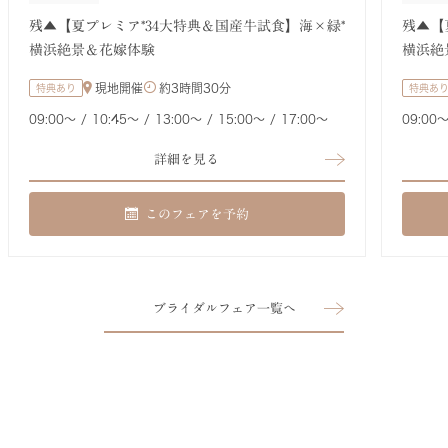
残▲【夏プレミア*34大特典＆国産牛試食】海×緑*
残▲【
横浜絶景＆花嫁体験
横浜絶
現地開催
約
3時間30分
特典あり
特典あ
09:00〜
10:45〜
13:00〜
15:00〜
17:00〜
09:00
詳細を見る
このフェアを予約
ブライダルフェア一覧へ