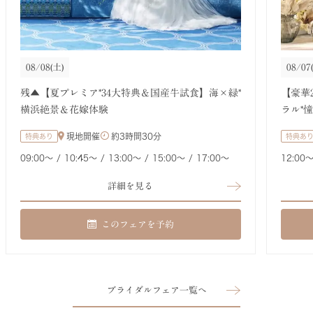
08/08
(土)
08/07
残▲【夏プレミア*34大特典＆国産牛試食】海×緑*
【豪華
横浜絶景＆花嫁体験
ラル*
現地開催
約
3時間30分
特典あり
特典あ
09:00〜
10:45〜
13:00〜
15:00〜
17:00〜
12:00
詳細を見る
このフェアを予約
ブライダルフェア一覧へ